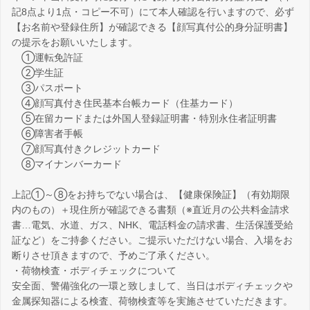
記8点より1点・コピー不可）にて本人確認を行いますので、必ず
【お名前や登録住所】が確認できる【顔写真付公的身分証明書】
の提示をお願いいたします。
①運転免許証
②学生証
③パスポート
④顔写真付き住民基本台帳カード（住基カード）
⑤在留カードまたは外国人登録証明書・特別永住者証明書
⑥障害者手帳
⑦顔写真付きクレジットカード
⑧マイナンバーカード
上記①～⑧をお持ちでない場合は、【健康保険証】（有効期限
内のもの）＋現住所が確認できる書類（※直近月の公共料金請求
書…電気、水道、ガス、NHK、電話料金の請求書、生活保護受給
証など）をご持参ください。ご提示いただけない場合、入場をお
断りさせ頂きますので、予めご了承ください。
・荷物検査・ボディチェックについて
安全面、警備強化の一環と致しまして、当日はボディチェックや
金属探知器による検査、荷物検査等を実施させていただきます。