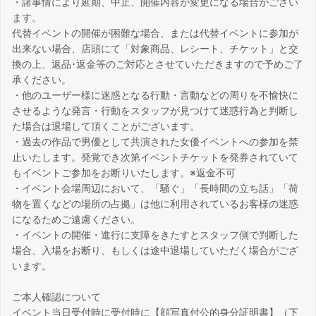
・諸事情により延期、中止、開催内容が変更になる場合がござい
ます。
代替イベントの開催が困難な場合、または代替イベントに参加が
出来ない場合、店頭にて「対象商品、レシート、チケット」と交
換の上、返品･返金等のご対応とさせていただきますので予めご了
承ください。
・他のユーザー様に迷惑となる行動・言動などの周りを不愉快に
させるような発言・行動をスタッフが見つけて迷惑行為と判断し
た場合は退場して頂くことがございます。
・過去の作品で男優として共演された女優イベントへの参加を禁
止いたします。発覚でき次第イベントチケットを発券されていて
もイベントご参加をお断りいたします。※返金不可
・イベント会場周辺において、「騒ぐ」「長時間の立ち話」「荷
物を置くなどの場所の占拠」は他に利用されているお客様の迷惑
になるためご遠慮ください。
・イベントの開催・進行に支障をきたすとスタッフ側で判断した
場合、入場をお断り、もしくは途中退場していただく場合がござ
います。
ご本人確認について
イベント当日受付時に受付時に【顔写真付公的身分証明書】（下