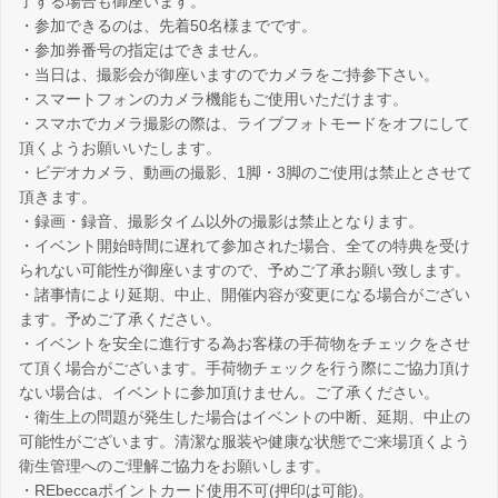
了する場合も御座います。
・参加できるのは、先着50名様までです。
・参加券番号の指定はできません。
・当日は、撮影会が御座いますのでカメラをご持参下さい。
・スマートフォンのカメラ機能もご使用いただけます。
・スマホでカメラ撮影の際は、ライブフォトモードをオフにして
頂くようお願いいたします。
・ビデオカメラ、動画の撮影、1脚・3脚のご使用は禁止とさせて
頂きます。
・録画・録音、撮影タイム以外の撮影は禁止となります。
・イベント開始時間に遅れて参加された場合、全ての特典を受け
られない可能性が御座いますので、予めご了承お願い致します。
・諸事情により延期、中止、開催内容が変更になる場合がござい
ます。予めご了承ください。
・イベントを安全に進行する為お客様の手荷物をチェックをさせ
て頂く場合がございます。手荷物チェックを行う際にご協力頂け
ない場合は、イベントに参加頂けません。ご了承ください。
・衛生上の問題が発生した場合はイベントの中断、延期、中止の
可能性がございます。清潔な服装や健康な状態でご来場頂くよう
衛生管理へのご理解ご協力をお願いします。
・REbeccaポイントカード使用不可(押印は可能)。