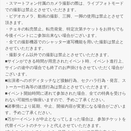
・スマートフォン付属のカメラ撮影の際は、ライブフォトモード
での撮影は禁止とさせていただきます。
・ビデオカメラ、動画の撮影、三脚、一脚の使用は禁止とさせて
頂きます。
・チェキの転売禁止。転売発覚、特定次第チケットをお持ちでも
今後イベントにご参加出来ない場合がございます。
・全ての撮影機器でのシャッター連写機能を用いた撮影は禁止と
させていただきます。
・撮影タイム以外での撮影は禁止とさせていただきます。
■サインができる時間が用意されたイベント時、イベント進行上、
サインの途中の場合でも終了のお声掛けをさせていただく場合が
ございます。
■出演者へのボディタッチなど接触行為、セクハラ行為・発言、ス
トーカー行為等の迷惑行為は禁止とさせていただきます。
■イベント開始時間に遅れて参加された場合、全ての特典を受けら
れない可能性が御座いますので、予めご了承ください。
■諸事情により延期、中止、開催内容が変更になる場合がございま
す。予めご了承ください。
■万が一イベントが中止となってしまった場合は、参加チケットを
代替イベントのチケットと代えさせていただきます。