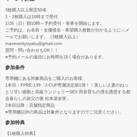
3枚購入以上限定50名
1・2枚購入は16時まで受付
1/26（日）朝10時～予約受付・発券を開始します。
ご予約は、お名前・女優様名・希望購入枚数が分かるように↓↓メ
ールでお願いします。（3枚購入以上）
maxeventyoyaku@gmail.com
質問・問い合わせもOK！！
※予約メールの返信にお時間を頂く場合があります。
参加条件
専用棚にある対象商品をご購入のお客様
1本目：FPRE-139「J-CUP専属決定第1弾！！美しい人妻のねっ
とり甘い接吻と高級ランジェリーSEX 田舎育ちの僕を誘惑する都
会暮らしの叔父の妻 松本菜奈実」
2本目以降：店舗指定商品
※専用棚以外の商品は対象外となりますのでご注意ください。
参加特典
【1枚購入特典】