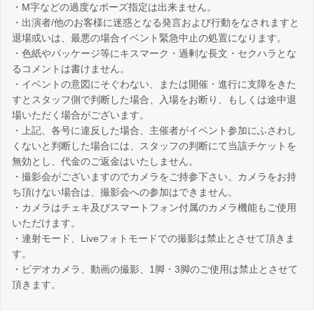
・M字などの過度なポーズ指定は出来ません。
・出演者/他のお客様に迷惑となる発言および行動をなされますと
退場或いは、最悪の場合イベント緊急中止の処置になります。
・色紙やパッケージ等にキスマーク・過剰な長文・セクハラとな
るコメントは書けません。
・イベントの意図にそぐわない、または開催・進行に支障をきた
すとスタッフ側で判断した場合、入場をお断り、もしくは途中退
場いただく場合がございます。
・上記、各号に違反した場合、主催者がイベント参加にふさわし
くないと判断した場合には、スタッフの判断にて当該チケットを
無効とし、代金のご返金はいたしません。
・撮影会がございますのでカメラをご持参下さい。カメラをお持
ち頂けない場合は、撮影会への参加はできません。
・カメラはチェキ及びスマートフォン付属のカメラ機能もご使用
いただけます。
・連射モード、Liveフォトモードでの撮影は禁止とさせて頂きま
す。
・ビデオカメラ、動画の撮影、1脚・3脚のご使用は禁止とさせて
頂きます。