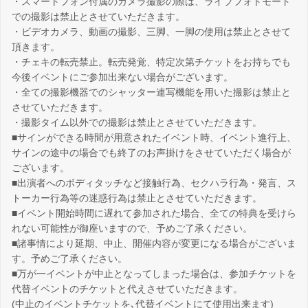
・スマートフォン付属のカメラ撮影の際は、ライブフォトモード
での撮影は禁止とさせていただきます。
・ビデオカメラ、動画の撮影、三脚、一脚の使用は禁止とさせて
頂きます。
・チェキの転売禁止。転売発覚、特定次第チケットをお持ちでも
今後イベントにご参加出来ない場合がございます。
・全ての撮影機器でのシャッター連写機能を用いた撮影は禁止と
させていただきます。
・撮影タイム以外での撮影は禁止とさせていただきます。
■サインができる時間が用意されたイベント時、イベント進行上、
サインの途中の場合でも終了のお声掛けをさせていただく場合が
ございます。
■出演者へのボディタッチなど接触行為、セクハラ行為・発言、ス
トーカー行為等の迷惑行為は禁止とさせていただきます。
■イベント開始時間に遅れて参加された場合、全ての特典を受けら
れない可能性が御座いますので、予めご了承ください。
■諸事情により延期、中止、開催内容が変更になる場合がございま
す。予めご了承ください。
■万が一イベントが中止となってしまった場合は、参加チケットを
代替イベントのチケットと代えさせていただきます。
(中止のイベントチケットを､代替イベントにて使用出来ます)