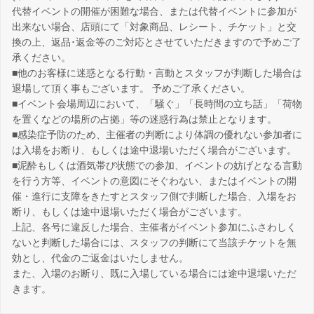
代替イベントの開催が困難な場合、または代替イベントに参加が
出来ない場合、店頭にて「対象商品、レシート、チケット」と交
換の上、返品･返金等のご対応とさせていただきますので予めご了
承ください。
■他のお客様に迷惑となる行動・言動とスタッフが判断した場合は
退場して頂く事もございます。 予めご了承ください。
■イベント会場周辺において、「騒ぐ」「長時間の立ち話」「荷物
を置くなどの場所の占拠」等の迷惑行為は禁止となります。
■感染症予防のため、主催者の判断により体調の優れない参加者に
は入場をお断り、もしくは途中退場いただく場合がございます。
■泥酔もしくは酒気帯び状態での参加、イベントの妨げとなる言動
を行う方等、イベントの意図にそぐわない、またはイベントの開
催・進行に支障をきたすとスタッフ側で判断した場合、入場をお
断り、もしくは途中退場いただく場合がございます。
上記、各号に違反した場合、主催者がイベント参加にふさわしく
ないと判断した場合には、スタッフの判断にて当該チケットを無
効とし、代金のご返金はいたしません。
また、入場のお断り、既に入場している場合には途中退場いただ
きます。