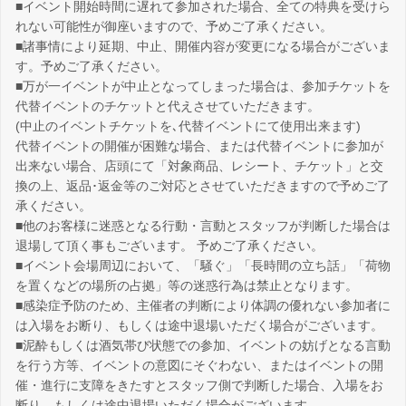
■イベント開始時間に遅れて参加された場合、全ての特典を受けら
れない可能性が御座いますので、予めご了承ください。
■諸事情により延期、中止、開催内容が変更になる場合がございま
す。予めご了承ください。
■万が一イベントが中止となってしまった場合は、参加チケットを
代替イベントのチケットと代えさせていただきます。
(中止のイベントチケットを､代替イベントにて使用出来ます)
代替イベントの開催が困難な場合、または代替イベントに参加が
出来ない場合、店頭にて「対象商品、レシート、チケット」と交
換の上、返品･返金等のご対応とさせていただきますので予めご了
承ください。
■他のお客様に迷惑となる行動・言動とスタッフが判断した場合は
退場して頂く事もございます。 予めご了承ください。
■イベント会場周辺において、「騒ぐ」「長時間の立ち話」「荷物
を置くなどの場所の占拠」等の迷惑行為は禁止となります。
■感染症予防のため、主催者の判断により体調の優れない参加者に
は入場をお断り、もしくは途中退場いただく場合がございます。
■泥酔もしくは酒気帯び状態での参加、イベントの妨げとなる言動
を行う方等、イベントの意図にそぐわない、またはイベントの開
催・進行に支障をきたすとスタッフ側で判断した場合、入場をお
断り、もしくは途中退場いただく場合がございます。