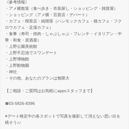
《参考情報》
・アメ横散策（食べ歩き・衣装探し・ショッピング・雑貨屋）
・ショッピング（アメ横・百貨店・デパート）
・カフェ・喫茶店・純喫茶（ハンモックカフェ・猫カフェ・フク
ロウカフェ・足湯カフェ）
・食事（寿司・焼肉・しゃぶしゃぶ・フレンチ・イタリアン・中
華・和食・居酒屋）
・上野公園美術館
・上野不忍池でスワンデート
・上野博物館
・上野動物園
・神社
・その他、あなたのプランは無限大
【ご相談・ご質問はお気軽にappsスタッフまで】
☎03-5826-8396
※デート検定中の各スポットで写真を撮影して消えない思い出を
残そう♪♪