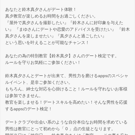
あなたと鈴木真夕さんがデート体験！
真夕教官が楽しめるお時間をお過ごしください。
『屋外で真夕さんを撮影したい』『鈴木さんに好印象を与えた
い』 『まゆさんにデートや恋愛のアドバイスを受けたい』 『鈴木
真夕さんを楽しませたい』『真夕さんと過ごしたい』
という思いを叶えることが可能なチャンス！
あなたの為の特別教官【鈴木真夕】さんのデート検定です。
ルールを守りお気軽にご参加ください！
鈴木真夕さんとデートが出来て、男性力を磨けるappsのスペシャ
ルイベント、是非ご参加ください。
もちろん、紳士な対応を心掛けること！ルールを守れないお客様
は参加できません。
教官を楽しませる！デートスキルを高めたい！そんな男性を応援
するappsのデート検定！
デートクラブや出会い系のような自分本位なお時間を求めている
男性は教官にとって初めから「 0 」点の生徒となります。