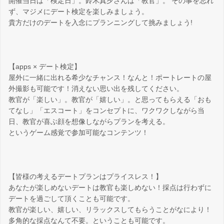
開催当日は「検定日」。鈴木真夕さんは「教官」。 その事を忘れ
ず、マジメにデート検定を楽しみましょう。
貴方だけのデートを入念にプランニングして挑みましょう!
【apps × デート検定】
屋外に一緒に出れる希少なチャンス！なんと！ポートレートの屋
外撮影も可能です！消えない思い出を残してください。
教官が「楽しい」。教官が「嬉しい」。と思ってもらえる「おも
てなし」「エスコート」をコンセプトに、ワクワクしながら当
日、教官が喜ぶ顔を想像しながらプランを考える。
というゲーム感覚で参加可能なコンテンツ！
【皆様の考えるデートプランはプライスレス！】
あなたが楽しめないデートは教官も楽しめない！採点は行わずに
デートを過ごして頂くことも可能です。
教官が楽しい、嬉しい、リラックスしてもらうことがなにより！
多角的な採点なんて不要。ということも可能です。