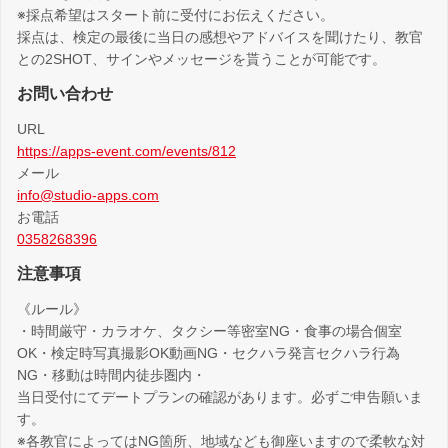
※採点希望はスタート前に受付にお伝えください。
採点は、検定の最後に当日の感想やアドバイスを聞けたり、教官
との2SHOT、サインやメッセージを貰うことが可能です。
お問い合わせ
URL
https://apps-event.com/events/812
メール
info@studio-apps.com
お電話
0358268396
注意事項
《ルール》
・時間厳守・カラオケ、タクシー等密室NG・食事の場合個室
OK・検定時写真撮影OK動画NG・セクハラ発言セクハラ行為
NG・移動は時間内徒歩圏内・
当日受付にてデートプランの確認があります。必ずご申告願いま
す。
※各教官によってはNG箇所、地域なども御座いますので柔軟な対