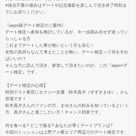
※採点不要の場合はデートや記念撮影を楽しんで頂き終了時刻ま
でにお戻りください。
《apps版デート検定のご案内》
デート検定へ参加を検討しているが、今一歩踏み出せず迷ってい
らっしゃる方
これまでデートした事が無いという方も安心！
女性の気持ちなんて考えたことが無い。デート検定って何をすれ
ばいいの？
そんな方に読んで頂き、参加して頂きたいのが、この『apps×デ
ート検定』です。
【デート検定の心得】
特別ゲスト教官にセクシー女優「鈴木真夕（ずずきまゆ）」さん
登場です！
鈴木真夕さんのファンの方、まゆさんの好みを知っているという
方、真夕さんと過ごしたい方！チャンス到来です。
何を食べる? どこで撮る? あなたが導くデートプランは?
今回のミッションは上野アメ横エリア周辺でのデート検定です。