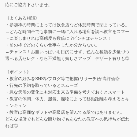
応にご協力下さいませ。
《よくある相談》
・参加枠の時間によっては飲食店など休憩時間で閉まっている。
→どんな時間帯でも事前に一緒に入れる場所を調べ教官をスマー
トに楽しませれば高感度も数倍に⁉ピンチはチャンス！
・前の枠でどのくらい食事をしたか分からない。
→チャンス！お腹いっぱいを目的にせず、色んな種類を少量づつ
選べる店セレクトなら不満無く嬉しさアップ！デザート有りも◎
《ポイント》
・教官の好みをSNSやブログ等で把握(リサーチ)が高評価◎
・行先の予約を取っているとスムーズ
・急な天候の変化にも対応出来る準備を考えておくとスマート
・教官の体調、体力、服装、履物によって移動距離を考えるとキ
ュンキュン
・教官は高価なギフトや高級店を望んでる訳ではありません。
どんな場所でもどんな贈り物でもあなたの教官への気持ちが伝わ
れば◎