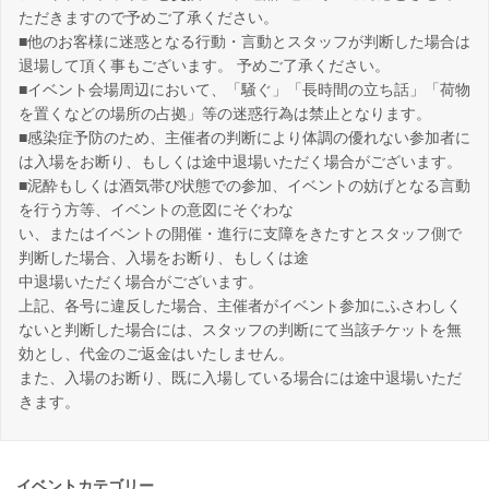
ただきますので予めご了承ください。
■他のお客様に迷惑となる行動・言動とスタッフが判断した場合は
退場して頂く事もございます。 予めご了承ください。
■イベント会場周辺において、「騒ぐ」「長時間の立ち話」「荷物
を置くなどの場所の占拠」等の迷惑行為は禁止となります。
■感染症予防のため、主催者の判断により体調の優れない参加者に
は入場をお断り、もしくは途中退場いただく場合がございます。
■泥酔もしくは酒気帯び状態での参加、イベントの妨げとなる言動
を行う方等、イベントの意図にそぐわな
い、またはイベントの開催・進行に支障をきたすとスタッフ側で
判断した場合、入場をお断り、もしくは途
中退場いただく場合がございます。
上記、各号に違反した場合、主催者がイベント参加にふさわしく
ないと判断した場合には、スタッフの判断にて当該チケットを無
効とし、代金のご返金はいたしません。
また、入場のお断り、既に入場している場合には途中退場いただ
きます。
イベントカテゴリー