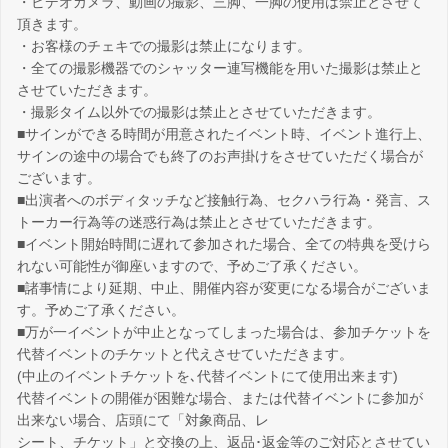
・ビデオカメラ、動画の撮影、三脚、一脚の使用は禁止とさせて
頂きます。
・お客様のチェキでの撮影は禁止になります。
・全ての撮影機器でのシャッター連写機能を用いた撮影は禁止と
させていただきます。
・撮影タイム以外での撮影は禁止とさせていただきます。
■サインができる時間が用意されたイベント時、イベント進行上、
サインの途中の場合でも終了のお声掛けをさせていただく場合が
ございます。
■出演者へのボディタッチなど接触行為、セクハラ行為・発言、ス
トーカー行為等の迷惑行為は禁止とさせていただきます。
■イベント開始時間に遅れて参加された場合、全ての特典を受けら
れない可能性が御座いますので、予めご了承ください。
■諸事情により延期、中止、開催内容が変更になる場合がございま
す。予めご了承ください。
■万が一イベントが中止となってしまった場合は、参加チケットを
代替イベントのチケットと代えさせていただきます。
(中止のイベントチケットを､代替イベントにて使用出来ます)
代替イベントの開催が困難な場合、または代替イベントに参加が
出来ない場合、店頭にて「対象商品、レ
シート、チケット」と交換の上、返品･返金等のご対応とさせてい