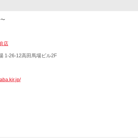
0 〜
前店
1-26-12高田馬場ビル2F
ba.kir.jp/