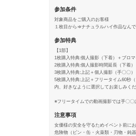
参加条件
対象商品をご購入のお客様
１枚目から⇒ナチュラルハイ作品なんで
参加特典
【1部】
1枚購入特典:個人撮影（下着）＋ブロ
2枚購入特典:個人撮影時間延長（下着
3枚購入特典:上記＋個人撮影（手〇〇
5枚購入特典:上記＋フリータイム60
内、好きなように選択してお楽しみく
※フリータイムでの動画撮影では手〇〇
注意事項
女優様の安全を守るためイベント前に
危険物（ビン・缶・火薬類・刃物・鈍