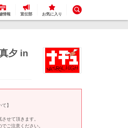
舗情報
宣伝部
お気に入り
夕 in
いて】
底させて頂きます。
のでご注意ください。