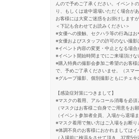
んので予めご了承ください。イベント
り、もしくは途中退場いただく場合が
お客様には大変ご迷惑をお掛けします
＜下記も合わせてお読みください＞
※女優への接触、セクハラ等の行為はお
※女優およびスタッフの許可のない撮影
※イベント内容の変更・中止となる場合
※イベント開始時間までにご来場頂けな
※購入特典の撮影会参加ご希望のお客様
で、予めご了承くださいませ。（スマー
※グループ撮影、個別撮影ともにチェキ
【感染症対策につきまして】
※マスクの着用、アルコール消毒を必須
（マスクはお客様ご自身でご用意をお
（イベント参加者全員、入場から退場
※マスク着用で無い方はご入場をお断り
※体調不良のお客様におかれましてはイ
（入場前に検温をさせて頂き、37度5