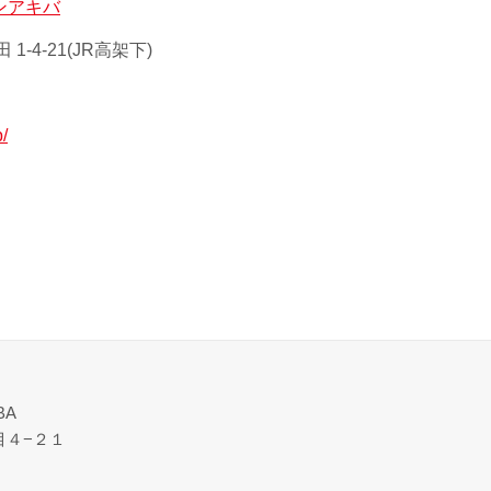
ンアキバ
-4-21(JR高架下)
p/
BA
目４−２１