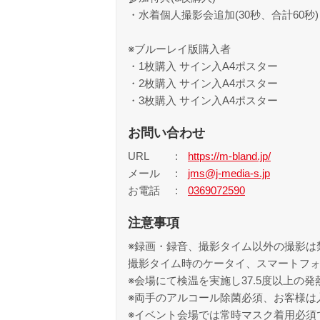
・水着個人撮影会追加(30秒、合計60秒
※ブルーレイ版購入者
・1枚購入 サイン入A4ポスター
・2枚購入 サイン入A4ポスター
・3枚購入 サイン入A4ポスター
お問い合わせ
URL
https://m-bland.jp/
メール
jms@j-media-s.jp
お電話
0369072590
注意事項
※録画・録音、撮影タイム以外の撮影は
撮影タイム時のケータイ、スマートフ
※会場にて検温を実施し37.5度以上の
※両手のアルコール除菌必須、お客様は
※イベント会場では常時マスク着用必須