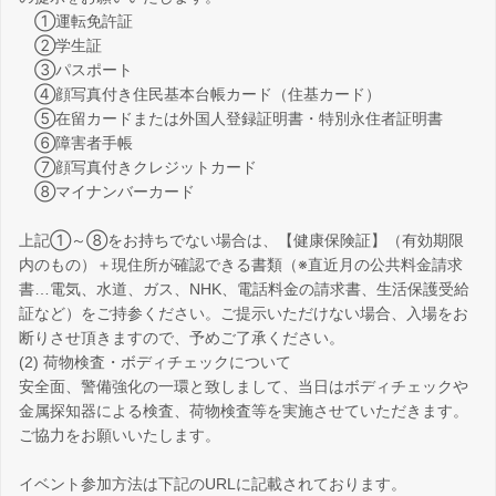
①運転免許証
②学生証
③パスポート
④顔写真付き住民基本台帳カード（住基カード）
⑤在留カードまたは外国人登録証明書・特別永住者証明書
⑥障害者手帳
⑦顔写真付きクレジットカード
⑧マイナンバーカード
上記①～⑧をお持ちでない場合は、【健康保険証】（有効期限
内のもの）＋現住所が確認できる書類（※直近月の公共料金請求
書…電気、水道、ガス、NHK、電話料金の請求書、生活保護受給
証など）をご持参ください。ご提示いただけない場合、入場をお
断りさせ頂きますので、予めご了承ください。
(2) 荷物検査・ボディチェックについて
安全面、警備強化の一環と致しまして、当日はボディチェックや
金属探知器による検査、荷物検査等を実施させていただきます。
ご協力をお願いいたします。
イベント参加方法は下記のURLに記載されております。