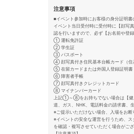
注意事項
■イベント参加時にお客様の身分証明書
イベント当日受付時に受付時に【顔写真
認を行いますので、必ず【お名前や登
① 運転免許証
② 学生証
③ パスポート
④ 顔写真付き住民基本台帳カード（住
⑤ 在留カードまたは外国人登録証明書
⑥ 障害者手帳
⑦ 顔写真付きクレジットカード
⑧ マイナンバーカード
上記①～⑧をお持ちでない場合は【健
道、ガス、NHK、電話料金の請求書、
※ご提示いただけない場合、入場をお断
※イベントの安全な運営を行うため、ス
を確認・複写させていただく場合がご
【注意事項】