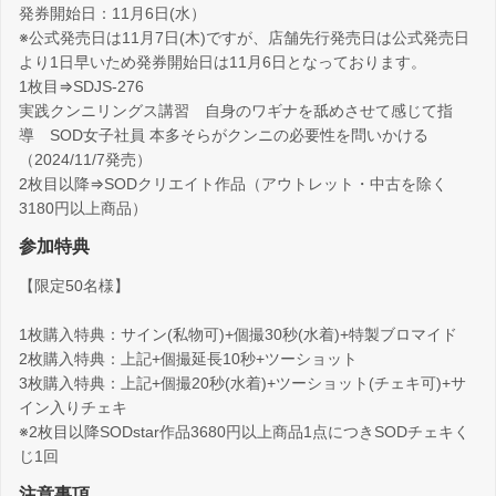
発券開始日：11月6日(水）
※公式発売日は11月7日(木)ですが、店舗先行発売日は公式発売日
より1日早いため発券開始日は11月6日となっております。
1枚目⇒SDJS-276
実践クンニリングス講習 自身のワギナを舐めさせて感じて指
導 SOD女子社員 本多そらがクンニの必要性を問いかける
（2024/11/7発売）
2枚目以降⇒SODクリエイト作品（アウトレット・中古を除く
3180円以上商品）
参加特典
【限定50名様】
1枚購入特典：サイン(私物可)+個撮30秒(水着)+特製ブロマイド
2枚購入特典：上記+個撮延長10秒+ツーショット
3枚購入特典：上記+個撮20秒(水着)+ツーショット(チェキ可)+サ
イン入りチェキ
※2枚目以降SODstar作品3680円以上商品1点につきSODチェキく
じ1回
注意事項