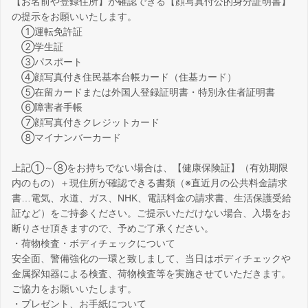
【お名前や登録住所】が確認できる【顔写真付公的身分証明書】
の提示をお願いいたします。
①運転免許証
②学生証
③パスポート
④顔写真付き住民基本台帳カード（住基カード）
⑤在留カードまたは外国人登録証明書・特別永住者証明書
⑥障害者手帳
⑦顔写真付きクレジットカード
⑧マイナンバーカード
上記①～⑧をお持ちでない場合は、【健康保険証】（有効期限
内のもの）＋現住所が確認できる書類（※直近月の公共料金請求
書…電気、水道、ガス、NHK、電話料金の請求書、生活保護受給
証など）をご持参ください。ご提示いただけない場合、入場をお
断りさせ頂きますので、予めご了承ください。
・荷物検査・ボディチェックについて
安全面、警備強化の一環と致しまして、当日はボディチェックや
金属探知器による検査、荷物検査等を実施させていただきます。
ご協力をお願いいたします。
・プレゼント、お手紙について