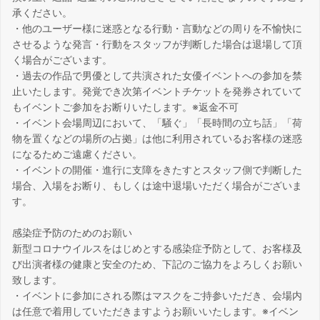
承ください。
・他のユーザー様に迷惑となる行動・言動などの周りを不愉快に
させるような発言・行動をスタッフが判断した場合は退場して頂
く場合がございます。
・過去の作品で男優として共演された女優イベントへの参加を禁
止いたします。発覚でき次第イベントチケットを発券されていて
もイベントご参加をお断りいたします。※返金不可
・イベント会場周辺において、「騒ぐ」「長時間の立ち話」「荷
物を置くなどの場所の占拠」は他に利用されているお客様の迷惑
になるためご遠慮ください。
・イベントの開催・進行に支障をきたすとスタッフ側で判断した
場合、入場をお断り、もしくは途中退場いただく場合がございま
す。
感染症予防のためのお願い
新型コロナウイルスをはじめとする感染症予防として、お客様及
び出演者様の健康と安全のため、下記のご協力をよろしくお願い
致します。
・イベントに参加にされる際はマスクをご持参いただき、会場内
は任意で着用していただきますようお願いいたします。※イベン