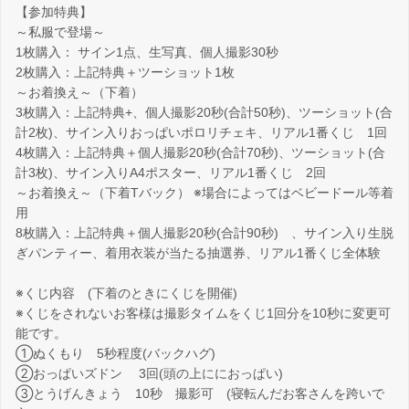
【参加特典】
～私服で登場～
1枚購入： サイン1点、生写真、個人撮影30秒
2枚購入：上記特典＋ツーショット1枚
～お着換え～（下着）
3枚購入：上記特典+、個人撮影20秒(合計50秒)、ツーショット(合
計2枚)、サイン入りおっぱいポロリチェキ、リアル1番くじ 1回
4枚購入：上記特典＋個人撮影20秒(合計70秒)、ツーショット(合
計3枚)、サイン入りA4ポスター、リアル1番くじ 2回
～お着換え～（下着Tバック） ※場合によってはベビードール等着
用
8枚購入：上記特典＋個人撮影20秒(合計90秒) 、サイン入り生脱
ぎパンティー、着用衣装が当たる抽選券、リアル1番くじ全体験
※くじ内容 (下着のときにくじを開催)
※くじをされないお客様は撮影タイムをくじ1回分を10秒に変更可
能です。
①ぬくもり 5秒程度(バックハグ)
②おっぱいズドン 3回(頭の上ににおっぱい)
③とうげんきょう 10秒 撮影可 (寝転んだお客さんを跨いで