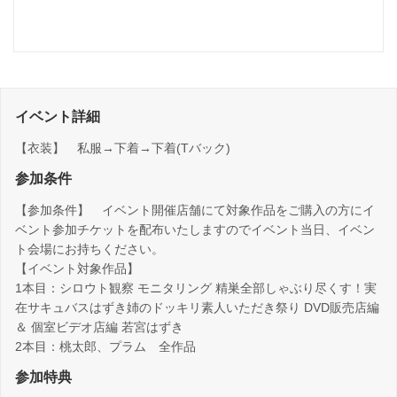
イベント詳細
【衣装】 私服→下着→下着(Tバック)
参加条件
【参加条件】 イベント開催店舗にて対象作品をご購入の方にイ
ベント参加チケットを配布いたしますのでイベント当日、イベン
ト会場にお持ちください。
【イベント対象作品】
1本目：シロウト観察 モニタリング 精巣全部しゃぶり尽くす！実
在サキュバスはずき姉のドッキリ素人いただき祭り DVD販売店編
＆ 個室ビデオ店編 若宮はずき
2本目：桃太郎、プラム 全作品
参加特典