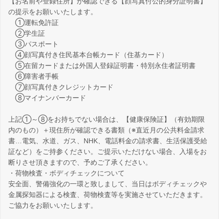
【お名前や登録住所】が確認できる【顔写真付公的身分証明書】
の提示をお願いいたします。
①運転免許証
②学生証
③パスポート
④顔写真付き住民基本台帳カード（住基カード）
⑤在留カードまたは外国人登録証明書・特別永住者証明書
⑥障害者手帳
⑦顔写真付きクレジットカード
⑧マイナンバーカード
上記①～⑧をお持ちでない場合は、【健康保険証】（有効期限
内のもの）＋現住所が確認できる書類（※直近月の公共料金請求
書…電気、水道、ガス、NHK、電話料金の請求書、生活保護受給
証など）をご持参ください。ご提示いただけない場合、入場をお
断りさせ頂きますので、予めご了承ください。
・荷物検査・ボディチェックについて
安全面、警備強化の一環と致しまして、当日はボディチェックや
金属探知器による検査、荷物検査等を実施させていただきます。
ご協力をお願いいたします。