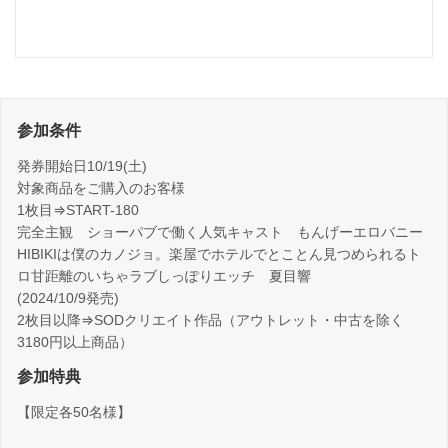
参加条件
発券開始日10/19(土)
対象商品をご購入のお客様
1枚目⇒START-180
完全主観 ショーパブで働く人気キャスト もんげーエロバニー
HIBIKIは僕のカノジョ。楽屋でホテルでとことん見つめられるト
ロ甘距離のいちゃラブしっぽりエッチ 夏目響
(2024/10/9発売)
2枚目以降⇒SODクリエイト作品（アウトレット・中古を除く
3180円以上商品）
参加特典
【限定各50名様】