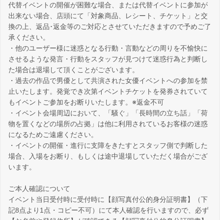
代替イベントの開催が困難な場合、または代替イベントに参加が
出来ない場合、店頭にて「対象商品、レシート、チケット」と交
換の上、返品･返金等のご対応とさせていただきますので予めご了
承ください。
・他のユーザー様に迷惑となる行動・言動などの周りを不愉快に
させるような発言・行動をスタッフが見つけて迷惑行為と判断し
た場合は退場して頂くことがございます。
・過去の作品で男優として共演された女優イベントへの参加を禁
止いたします。発覚でき次第イベントチケットを発券されていて
もイベントご参加をお断りいたします。※返金不可
・イベント会場周辺において、「騒ぐ」「長時間の立ち話」「荷
物を置くなどの場所の占拠」は他に利用されているお客様の迷惑
になるためご遠慮ください。
・イベントの開催・進行に支障をきたすとスタッフ側で判断した
場合、入場をお断り、もしくは途中退場していただく場合がござ
います。
ご本人確認について
イベント当日受付時に受付時に【顔写真付公的身分証明書】（下
記8点より1点・コピー不可）にて本人確認を行いますので、必ず