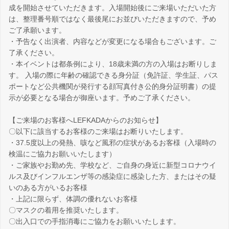
成を開始させていただきます。入場開始後にご来場いただいた方
は、整理番号順ではなく最後尾にお並びいただきますので、予め
ご了承願います。
・予告なく出演者、内容などが変更になる場合もございます。ご
了承ください。
・本イベントは都条例により、18歳未満の方の入場はお断りしま
す。 入場の際に年齢の確認できる身分証（免許証、学生証、パス
ポートなど公共機関が発行する顔写真付き公的身分証明書）の提
示が必要となる場合が御座います。予めご了承ください。
【ご来場のお客様へLEFKADAからのお知らせ】
〇以下に該当するお客様のご来場はお断りいたします。
・37.5度以上の発熱、咳など風邪の症状があるお客様（入場時の
検温にご協力お願いいたします）
・ご家族やお勤め先、学校など、ご自身の身近に新型コロナウイ
ルス及びインフルエンザ等の感染症に感染した方、またはその疑
いのある方がいるお客様
・上記に限らず、体調の優れないお客様
〇マスクの着用を推奨いたします。
〇出入口での手指消毒にご協力をお願いいたします。