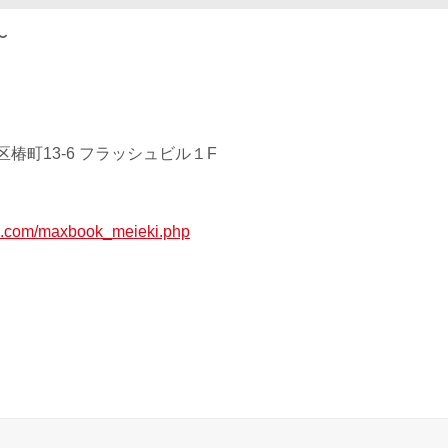
〜
椿町13-6 フラッシュビル１F
up.com/maxbook_meieki.php