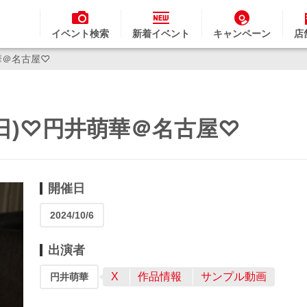
イベント検索
新着イベント
キャンペーン
店
萌華＠名古屋♡
日(日)♡円井萌華＠名古屋♡
開催日
2024/10/6
出演者
X
作品情報
サンプル動画
円井萌華