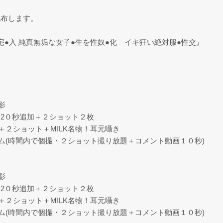
配布します。
行 家宅●入 純真無垢な女子●生を性奴●化 イキ狂い絶対服●性交』
影
2０秒追加＋２ショット２枚
＋２ショット＋MILK名物！耳元囁き
ム(時間内で個撮・２ショット撮り放題＋コメント動画１０秒)
影
2０秒追加＋２ショット２枚
＋２ショット＋MILK名物！耳元囁き
ム(時間内で個撮・２ショット撮り放題＋コメント動画１０秒)