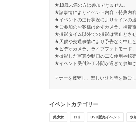
★18歳未満の方は参加できません。
★諸事情によりイベント内容・特典内
★イベントの進行状況によりサインの
★ご参加のお客様は必ずカメラ、携帯
★撮影タイム以外での撮影は禁止とさ
★天候や交通事情により予告なく中止
★ビデオカメラ、ライブフォトモード
★撮影した写真や動画の二次使用や転
★イベント受付終了時間が過ぎて参加
マナーを遵守し、楽しいひと時を過ご
イベントカテゴリー
美少女
ロリ
DVD販売イベント
水