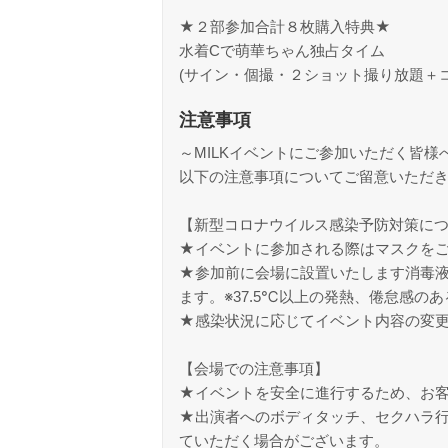
★２部参加合計８枚購入特典★
水着Cで萌華ちゃん独占タイム
(サイン・個撮・２ショット撮り放題＋コ
注意事項
～MILKイベントにご参加いただく皆様
以下の注意事項についてご留意いただ
【新型コロナウイルス感染予防対策に
★イベントに参加される際はマスクを
★参加前に会場に設置いたします消毒
ます。※37.5℃以上の発熱、倦怠感の
★感染状況に応じてイベント内容の変
【会場での注意事項】
★イベントを安全に進行するため、お
★出演者へのボディタッチ、セクハラ
ていただく場合がございます。