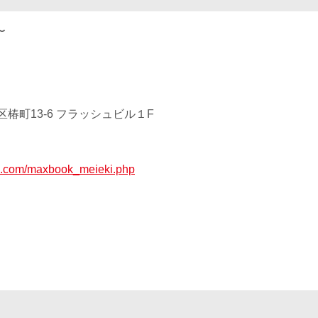
〜
椿町13-6 フラッシュビル１F
up.com/maxbook_meieki.php