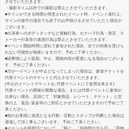
させていただきます。
・撮影タイム以外での撮影は禁止とさせていただきます。
■サインができる時間が用意されたイベント時、イベント進行上、
サインの途中の場合でも終了のお声掛けをさせていただく場合が
ございます。
■出演者へのボディタッチなど接触行為、セクハラ行為・発言、ス
トーカー行為等の迷惑行為は禁止とさせていただきます。
■イベント開始時間に遅れて参加された場合、全ての特典を受けら
れない可能性が御座いますので、予めご了承ください。
■諸事情により延期、中止、開催内容が変更になる場合がございま
す。予めご了承ください。
■万が一イベントが中止となってしまった場合は、参加チケットを
代替イベントのチケットと代えさせていただきます。
(中止のイベントチケットを､代替イベントにて使用出来ます)
代替イベントの開催が困難な場合、または代替イベントに参加が
出来ない場合、店頭にて「対象商品、レシート、チケット」と交
換の上、返品･返金等のご対応とさせていただきますので予めご了
承ください。
■他のお客様に迷惑となる行動・言動とスタッフが判断した場合は
退場して頂く事もございます。 予めご了承ください。
■イベント会場周辺において、「騒ぐ」「長時間の立ち話」「荷物