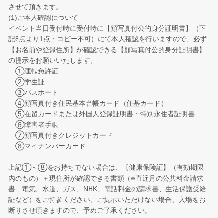
させて頂きます。
(1)ご本人確認について
イベント当日受付時に受付時に【顔写真付公的身分証明書】（下
記8点より1点・コピー不可）にて本人確認を行いますので、必ず
【お名前や登録住所】が確認できる【顔写真付公的身分証明書】
の提示をお願いいたします。
①運転免許証
②学生証
③パスポート
④顔写真付き住民基本台帳カード（住基カード）
⑤在留カードまたは外国人登録証明書・特別永住者証明書
⑥障害者手帳
⑦顔写真付きクレジットカード
⑧マイナンバーカード
上記①～⑧をお持ちでない場合は、【健康保険証】（有効期限
内のもの）＋現住所が確認できる書類（※直近月の公共料金請求
書…電気、水道、ガス、NHK、電話料金の請求書、生活保護受給
証など）をご持参ください。ご提示いただけない場合、入場をお
断りさせ頂きますので、予めご了承ください。