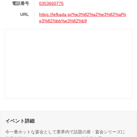
電話番号
0353660775
URL
https://lefkada.jp/%e3%82%a2%e3%82%af%
e3%82%bb%e3%82%b9
イベント詳細
今一番ホットな宴会として業界内で話題の座・宴会シリーズに