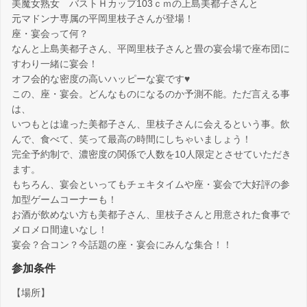
美魔女熟女 バストＨカップ103ｃｍの上島美都子さんと
元マドンナ専属の平岡里枝子さんが登場！
座・宴会って何？
なんと上島美都子さん、平岡里枝子さんと畳の宴会場で座布団に
すわり一緒に宴会！
オフ会的な密度の高いハッピーな宴です♥
この、座・宴会。どんなものになるのか予測不能。ただ言える事
は、
いつもとは違った美都子さん、里枝子さんに会えるという事。飲
んで、食べて、笑って最高の時間にしちゃいましょう！
完全予約制で、濃密度の関係で人数を10人限定とさせていただき
ます。
もちろん、宴会といってもチェキタイムや座・宴会で大好評の参
加型ゲームコーナーも！
お酒が飲めない方も美都子さん、里枝子さんと用意された食事で
メロメロ間違いなし！
宴会？合コン？今話題の座・宴会にみんな集合！！
参加条件
【場所】