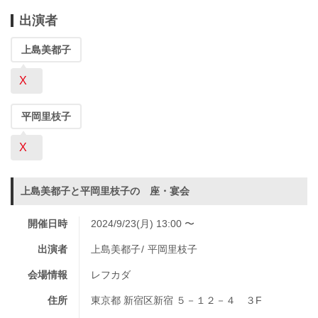
出演者
上島美都子
X
平岡里枝子
X
上島美都子と平岡里枝子の 座・宴会
開催日時
2024/9/23(月) 13:00 〜
出演者
上島美都子
平岡里枝子
会場情報
レフカダ
住所
東京都 新宿区新宿 ５－１２－４ ３F