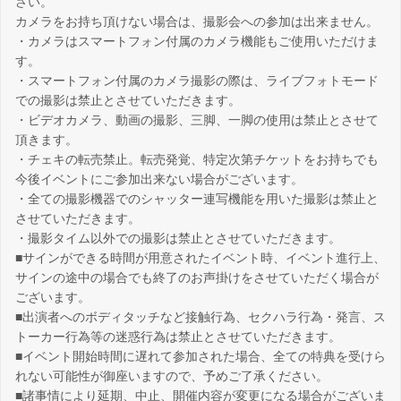
さい。
カメラをお持ち頂けない場合は、撮影会への参加は出来ません。
・カメラはスマートフォン付属のカメラ機能もご使用いただけま
す。
・スマートフォン付属のカメラ撮影の際は、ライブフォトモード
での撮影は禁止とさせていただきます。
・ビデオカメラ、動画の撮影、三脚、一脚の使用は禁止とさせて
頂きます。
・チェキの転売禁止。転売発覚、特定次第チケットをお持ちでも
今後イベントにご参加出来ない場合がございます。
・全ての撮影機器でのシャッター連写機能を用いた撮影は禁止と
させていただきます。
・撮影タイム以外での撮影は禁止とさせていただきます。
■サインができる時間が用意されたイベント時、イベント進行上、
サインの途中の場合でも終了のお声掛けをさせていただく場合が
ございます。
■出演者へのボディタッチなど接触行為、セクハラ行為・発言、ス
トーカー行為等の迷惑行為は禁止とさせていただきます。
■イベント開始時間に遅れて参加された場合、全ての特典を受けら
れない可能性が御座いますので、予めご了承ください。
■諸事情により延期、中止、開催内容が変更になる場合がございま