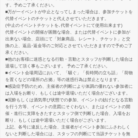
す。予めご了承ください。
■万が一イベントが中止となってしまった場合は、参加チケットを
代替イベントのチケットと代えさせていただきます。
(中止のイベントチケットを､代替イベントにて使用出来ます)
代替イベントの開催が困難な場合、または代替イベントに参加が
出来ない場合、店頭にて「対象商品、レシート、チケット」と交
換の上、返品･返金等のご対応とさせていただきますので予めご了
承ください。
■他のお客様に迷惑となる行動・言動とスタッフが判断した場合は
退場して頂く事もございます。 予めご了承ください。
■イベント会場周辺において、「騒ぐ」「長時間の立ち話」「荷物
を置くなどの場所の占拠」等の迷惑行為は禁止となります。
■感染症予防のため、主催者の判断により体調の優れない参加者に
は入場をお断り、もしくは途中退場いただく場合がございます。
■泥酔もしくは酒気帯び状態での参加、イベントの妨げとなる言動
を行う方等、イベントの意図にそぐわない、またはイベントの開
催・進行に支障をきたすとスタッフ側で判断した場合、入場をお
断り、もしくは途中退場いただく場合がございます。
上記、各号に違反した場合、主催者がイベント参加にふさわしく
ないと判断した場合には、スタッフの判断にて当該チケットを無