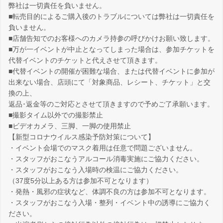
弊社は一切責任を負いません。
■転売目的によるご購入後のトラブルについては弊社は一切責任を
負いません。
■店舗告知でのお客様へのカメラ持参の呼びかけお願い致します。
■万が一イベントが中止となってしまった場合は、参加チケットを
代替イベントのチケットと代えさせて頂きます。
■代替イベントの開催が困難な場合、または代替イベントに参加が
出来ない場合、店頭にて「対象商品、レシート、チケット」と交
換の上、
返品･返金等のご対応とさせて頂きますので予めご了承願います。
■撮影タイム以外での撮影禁止
■ビデオカメラ、三脚、一脚の使用禁止
【新型コロナウイルス感染予防対策について】
・イベント会場でのマスク着用は任意で問題ございません。
・スタッフがおこなうアルコール消毒実施にご協力ください。
・スタッフがおこなう入場時の検温にご協力ください。
（37度5分以上ある方は参加不可となります）
・発熱・風邪の症状など、体調不良の方は参加不可となります。
・スタッフがおこなう入場・整列・イベント中の誘導にご協力く
ださい。