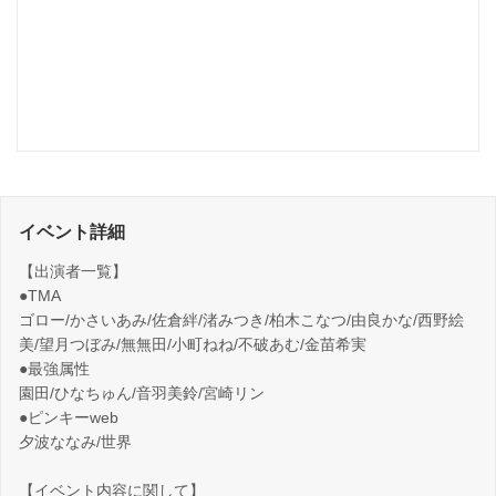
イベント詳細
【出演者一覧】
●TMA
ゴロー/かさいあみ/佐倉絆/渚みつき/柏木こなつ/由良かな/西野絵
美/望月つぼみ/無無田/小町ねね/不破あむ/金苗希実
●最強属性
園田/ひなちゅん/音羽美鈴/宮崎リン
●ピンキーweb
夕波ななみ/世界
【イベント内容に関して】