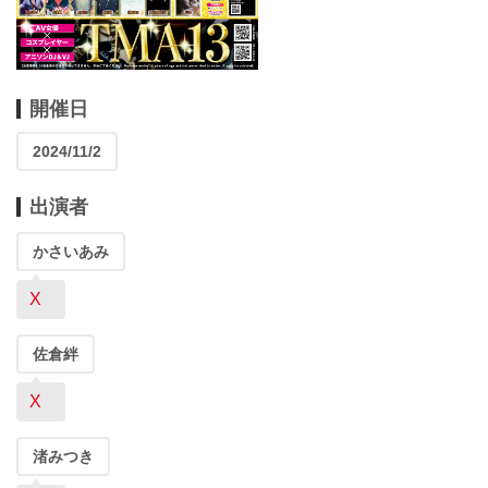
開催日
2024/11/2
出演者
かさいあみ
X
佐倉絆
X
渚みつき