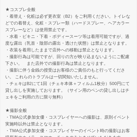
★コスプレ全般
・着替え・化粧は必ず更衣室（B2）をご利用ください。トイレな
どでの着替え、化粧・スプレー類（ハードスプレー、ヘアカラー
スプレーなど）は使用禁止です。
・水着・ビキニ・下着・ボディースーツ等は着用可能ですが、過
度な露出（乳首・陰部の露出・透けた状態）は禁止となります。
・衣装を着用したままで店外への移動は禁止となります。
・撮影行為は可能ですが、回りの方が映り込まないようにご配慮
下さい。 また店外での撮影行為は禁止となります。
・撮影に伴う金銭の授受はお客様のご責任のもと行ってくださ
い。 これらのトラブルは一切関知いたしません。
・チェキはB2にて1回（チェキ本体＋フィルム1枚分）500円にて
貸し出しを実施しております。（サイン用のペンの貸し出しはチ
ェキをご利用の方に限り無料）
★撮影全般
・TMA公式参加女優・コスプレイヤーへの撮影は、原則イベント
実施時以外は禁止となります。
・TMA公式参加女優・コスプレイヤーのイベント時の撮影はお客