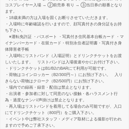
コスプレイヤー入場 → ②前売券 有り → ③当日券の順番となり
ます。
・18歳未満の方は入場を固くお断りさせていただきます。
・入場時に年齢確認を行いますので、顔写真付きの身分証をお持
ち下さい。
※運転免許証 ・パスポート ・写真付き住民基本台帳カード ・マ
イナンバーカード・在留カード・特別永住者証明書・写真付き身
体障害者手帳
・入場時にリストバンド（入場証明）とドリンクチケットをお渡
しいたします。 リストバンドは入場後速やかにお付け下さい。
・ドリンクチケットはB1/B2のBARにて利用が可能です。
・荷物はコインロッカー（B2/300円～）にお預け下さい。 入り
きらない荷物はクローク（B2/500円）にお預け下さい。
・場内での録画・録音・配信は禁止となります。
・出演者・参加者に対して同意のない接触・各ハラスメント行
為・過度なナンパ/声掛けは禁止となります。
・再入場はリストバンドを着用してる場合のみ可能ですが、入口
にてドリンクチケット（800円）をご購入下さい。
・イベント中は弊社スタッフ・メディア取材による撮影が行われ
ますので予めご了承下さい。