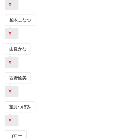
X
柏木こなつ
X
由良かな
X
西野絵美
X
望月つぼみ
X
ゴロー