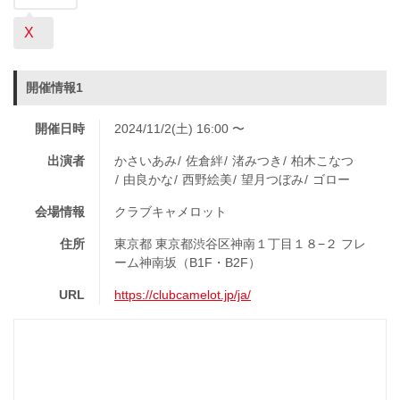
X
開催情報1
開催日時
2024/11/2(土) 16:00 〜
出演者
かさいあみ
佐倉絆
渚みつき
柏木こなつ
由良かな
西野絵美
望月つぼみ
ゴロー
会場情報
クラブキャメロット
住所
東京都 東京都渋谷区神南１丁目１８−２ フレ
ーム神南坂（B1F・B2F）
URL
https://clubcamelot.jp/ja/