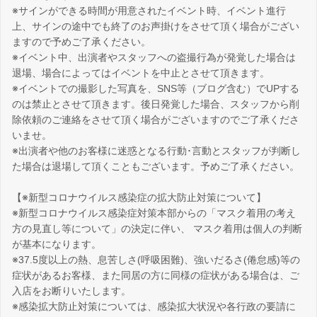
※サインができる時間が用意されたイベント時、イベント進行
上、サインの途中でも終了のお声掛けをさせて頂く場合がござい
ますので予めご了承ください。
※イベント中、出演者やスタッフへの盗撮行為が発覚した場合は
退場、場合によってはイベントを中止とさせて頂きます。
※イベントでの撮影した写真を、SNS等（ブログ含む）でUPする
のは禁止とさせて頂きます。後日発覚した場合、スタッフから削
除依頼のご連絡をさせて頂く場合がございますのでご了承くださ
いませ。
※出演者や他のお客様に迷惑となる行動･言動とスタッフが判断し
た場合は退場して頂くこともございます。予めご了承ください。
【※新型コロナウイルス感染症の拡大防止対策について】
※新型コロナウイルス感染症対策本部からの「マスク着用の考え
方の見直し等について」の決定に伴い、 マスク着用は個人の判断
が基本になります。
※37.5度以上の熱、息苦しさ(呼吸困難)、強いだるさ(倦怠感)等の
症状があるお客様、また同居の方に同様の症状がある場合は、ご
入店をお断りいたします。
※感染拡大防止対策については、感染拡大状況や各行政の要請に