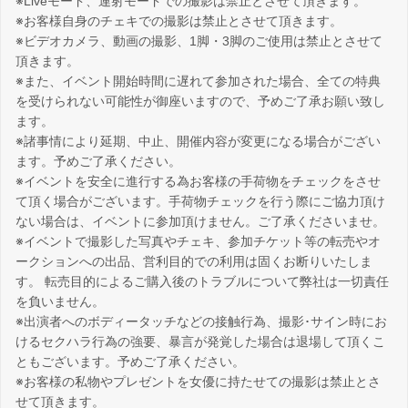
※Liveモード、連射モードでの撮影は禁止とさせて頂きます。
※お客様自身のチェキでの撮影は禁止とさせて頂きます。
※ビデオカメラ、動画の撮影、1脚・3脚のご使用は禁止とさせて
頂きます。
※また、イベント開始時間に遅れて参加された場合、全ての特典
を受けられない可能性が御座いますので、予めご了承お願い致し
ます。
※諸事情により延期、中止、開催内容が変更になる場合がござい
ます。予めご了承ください。
※イベントを安全に進行する為お客様の手荷物をチェックをさせ
て頂く場合がございます。手荷物チェックを行う際にご協力頂け
ない場合は、イベントに参加頂けません。ご了承くださいませ。
※イベントで撮影した写真やチェキ、参加チケット等の転売やオ
ークションへの出品、営利目的での利用は固くお断りいたしま
す。 転売目的によるご購入後のトラブルについて弊社は一切責任
を負いません。
※出演者へのボディータッチなどの接触行為、撮影･サイン時にお
けるセクハラ行為の強要、暴言が発覚した場合は退場して頂くこ
ともございます。予めご了承ください。
※お客様の私物やプレゼントを女優に持たせての撮影は禁止とさ
せて頂きます。