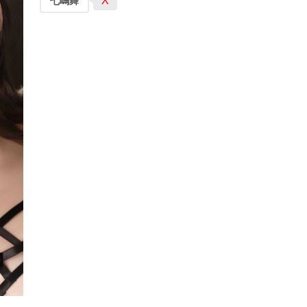
X
七嶋舞