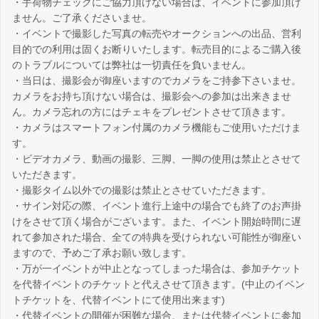
・手荷物チェックにご協力頂けない場合は、イベントに参加頂け
ません。ご了承くださいませ。
・イベントで撮影した写真の転売やオークションへの出品、営利
目的での利用は固くお断りいたします。転売目的によるご購入後
のトラブルについては弊社は一切責任を負いません。
・当日は、撮影会が御座いますのでカメラをご持参下さいませ。
カメラをお持ち頂けない場合は、撮影会への参加は出来きませ
ん。カメラ忘れの方にはチェキをプレゼントさせて頂きます。
・カメラはスマートフォン付属のカメラ機能もご使用いただけま
す。
・ビデオカメラ、動画の撮影、三脚、一脚の使用は禁止とさせて
いただきます。
・撮影タイム以外での撮影は禁止とさせていただきます。
・サイン対応の際、イベント進行上途中の場合でも終了のお声掛
けをさせて頂く場合がございます。また、イベント開始時間に遅
れて参加された場合、全ての特典を受けられない可能性が御座い
ますので、予めご了承お願い致します。
・万が一イベントが中止となってしまった場合は、参加チケット
を代替イベントのチケットと代えさせて頂きます。(中止のイベン
トチケットを、代替イベントにて使用出来ます)
・代替イベントの開催が困難な場合、または代替イベントに参加